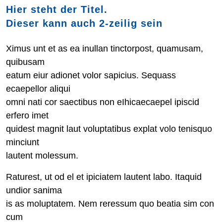
Hier steht der Titel.
Dieser kann auch 2-zeilig sein
Ximus unt et as ea inullan tinctorpost, quamusam,
quibusam
eatum eiur adionet volor sapicius. Sequass
ecaepellor aliqui
omni nati cor saectibus non eIhicaecaepel ipiscid
erfero imet
quidest magnit laut voluptatibus explat volo tenisquo
minciunt
lautent molessum.
Raturest, ut od el et ipiciatem lautent labo. Itaquid
undior sanima
is as moluptatem. Nem reressum quo beatia sim con
cum